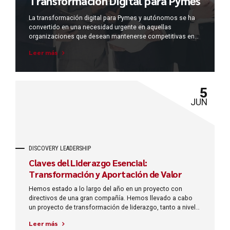
Transformación Digital para Pymes
La transformación digital para Pymes y autónomos se ha
convertido en una necesidad urgente en aquellas
organizaciones que desean mantenerse competitivas en
el mercado actual. Este proceso implica la integración de
Leer más
tecnologías digitales en todas las áreas de un negocio,
cambiando cómo operan y cómo ofrecen valor a sus
clientes. La transformación digital trata también de
cambiar la cultura empresarial y mejorar los procesos para
5
ser más eficientes y ágiles.
JUN
DISCOVERY LEADERSHIP
Claves del Liderazgo Esencial:
Transformación y Aportación de Valor
Hemos estado a lo largo del año en un proyecto con
directivos de una gran compañía. Hemos llevado a cabo
un proyecto de transformación de liderazgo, tanto a nivel
individual como de sus equipos directos. Nos ha servido
Leer más
para afianzar las claves del Liderazgo Esencial. El